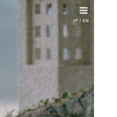
JP
EN