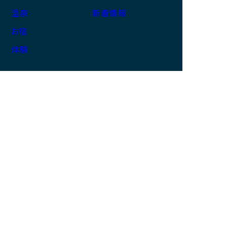
温泉
新着情報
お宿
体験
那智勝浦観光機構とは
サイトマップ
このサイトについて
プライバシーポリシー
一般社団法人 那智勝浦観光機構
和歌山県知事登録旅行業第3－326号
（旅行業の詳細はこちらから）
〒649-5335