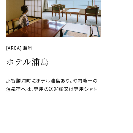
[AREA] 勝浦
ホテル浦島
那智勝浦町にホテル浦島あり。町内随一の
温泉宿へは、専用の送迎船又は専用シャト
ルバスに乗って向かいます。景勝地である狼
煙山半島の広大な敷地に建てられたこのホ
テルは、「山上館」「日昇館」「なぎさ館」「本
館」の4つの客室棟からなり、客室からは熊
野の山々に沈む夕日を眺めることができま