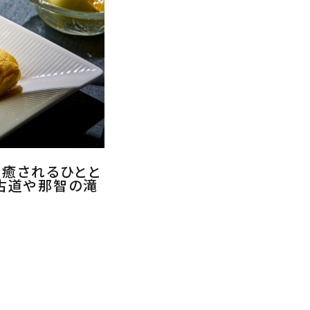
と癒されるひとと
古道や那智の滝