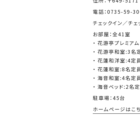
住所：〒649-51
電話：0735-59-30
チェックイン／チェック
お部屋：全41室
花游亭プレミアム
花游亭和室:3名
花蓮和洋室:4定
花蓮和室:8名
海音和室:4名定
海音ベッド:2名
駐車場：45台
ホームページはこ