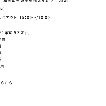
71 和歌山県東牟婁郡太地町太地2906
60
アウト：15：00～/10:00
和洋室:5名定員
定員
員
定員
員
定員
ちらから