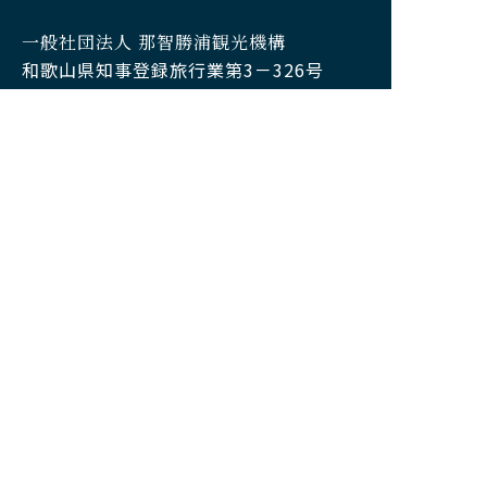
一般社団法人 那智勝浦観光機構
和歌山県知事登録旅行業第3－326号
（旅行業の詳細はこちらから）
〒649-5335
和歌山県東牟婁郡那智勝浦町築地6丁目1
番地4
開所時間:9:00~18:00(土日祝日除く)
TEL
0735-52-6153（事務局）
FAX
0735-52-0131
JR紀伊勝浦駅前 観光案内所 ※観光案内ご
希望の方はこちら
JR紀伊勝浦駅降りてすぐ
営業時間:9:00~18:00(年中無休)