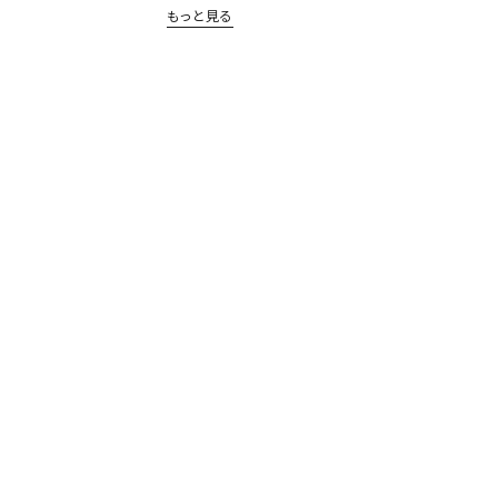
もっと見る
那智勝浦へのアクセス
お食事