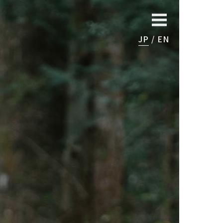
JP
EN