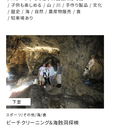
子供も楽しめる
山
川
手作り製品
文化
歴史
海
自然
農産物販売
食
駐車場あり
下里
スポーツ/その他/海/食
ビーチクリーニング&海蝕洞探検