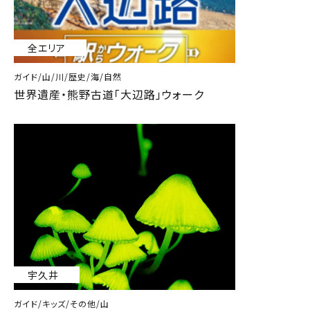
全エリア
ガイド/山/川/歴史/海/自然
世界遺産・熊野古道「大辺路」ウォーク
宇久井
ガイド/キッズ/その他/山