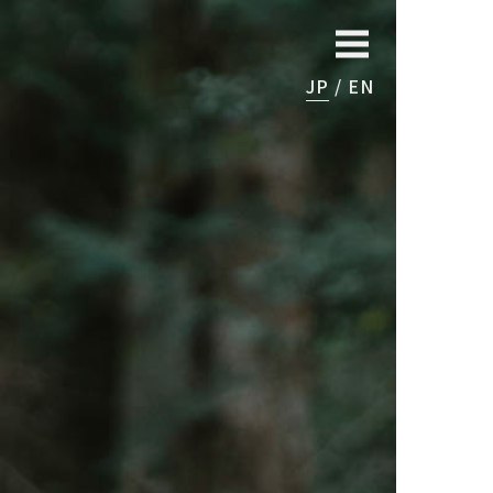
JP
EN