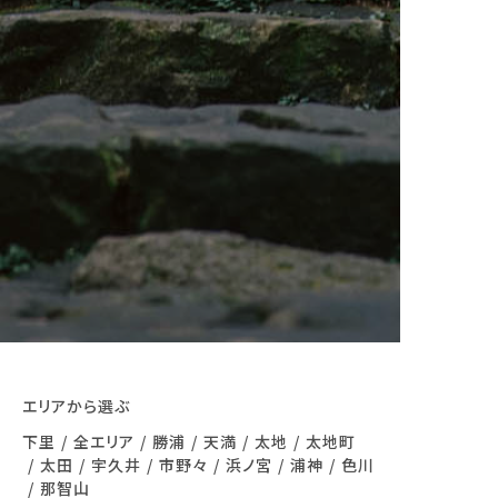
エリアから選ぶ
下里
全エリア
勝浦
天満
太地
太地町
太田
宇久井
市野々
浜ノ宮
浦神
色川
那智山