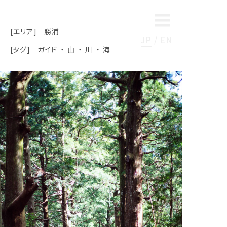
[エリア]
勝浦
JP
EN
[タグ]
ガイド
山
川
海