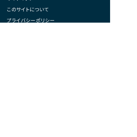
このサイトについて
プライバシーポリシー
一般社団法人 那智勝浦観光機構
和歌山県知事登録旅行業第3－326号
（旅行業の詳細はこちらから）
〒649-5335
和歌山県東牟婁郡那智勝浦町築地6丁目1
番地4
開所時間:9:00~18:00(土日祝日除く)
TEL
0735-52-6153（事務局）
FAX
0735-52-0131
JR紀伊勝浦駅前 観光案内所 ※観光案内ご