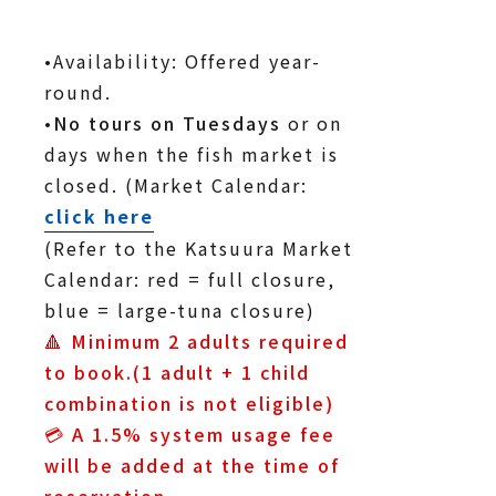
•Availability: Offered year-
round.
•
No tours on Tuesdays
or on
days when the fish market is
closed. (Market Calendar:
click here
(Refer to the Katsuura Market
Calendar: red = full closure,
blue = large-tuna closure)
🔺
Minimum 2 adults required
to book.(1 adult + 1 child
combination is not eligible)
💳
A
1.5% system usage fee
will be added at the time of
reservation.