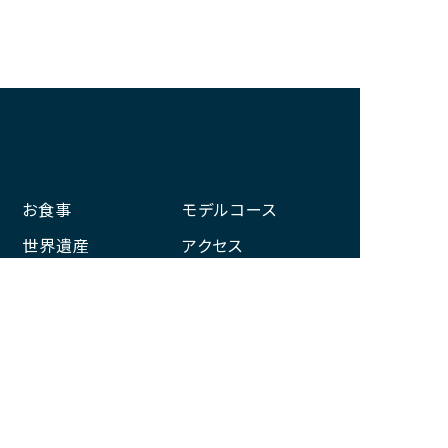
お食事
モデルコース
世界遺産
アクセス
温泉
新着情報
お宿
体験
那智勝浦観光機構とは
サイトマップ