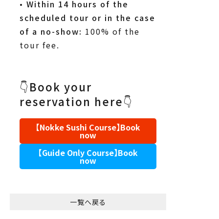
•
Within 14 hours of the
scheduled tour or in the case
of a no-show:
100% of the
tour fee.
👇Book your
reservation here👇
【Nokke Sushi Course】Book
now
【Guide Only Course】Book
now
一覧へ戻る