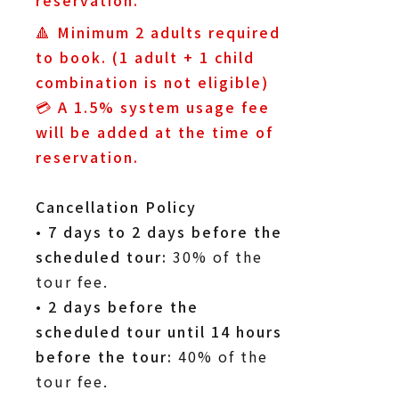
🔺
Minimum 2 adults required
to book. (1 adult + 1 child
combination is not eligible)
💳
A 1.5% system usage fee
will be added at the time of
reservation.
Cancellation Policy
•
7 days to 2 days before the
scheduled tour:
30% of the
tour fee.
•
2 days before the
scheduled tour until 14 hours
before the tour:
40% of the
tour fee.