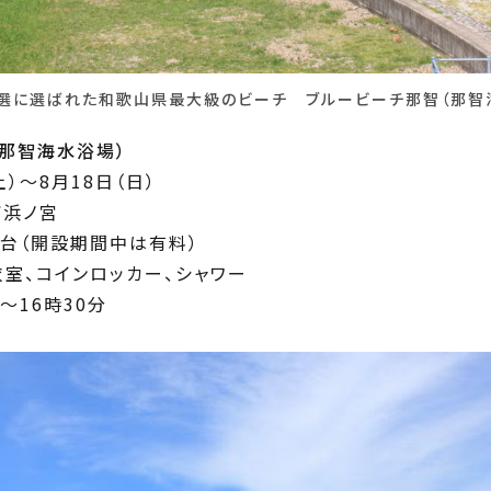
選に選ばれた和歌山県最大級のビーチ ブルービーチ那智（那智
那智海水浴場）
土）～8月18日（日）
町浜ノ宮
0台（開設期間中は有料）
衣室、コインロッカー、シャワー
～16時30分