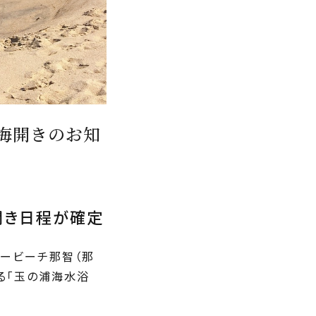
 海開きのお知
開き日程が確定
ルービーチ那智（那
る「玉の浦海水浴