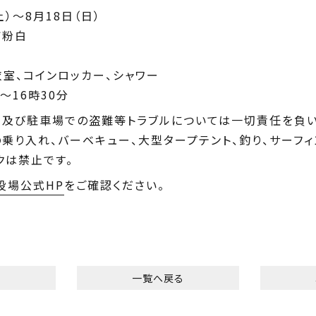
土）～8月18日（日）
町粉白
）
衣室、コインロッカー、シャワー
～16時30分
室及び駐車場での盗難等トラブルについては一切責任を負い
乗り入れ、バーベキュー、大型タープテント、釣り、サーフィ
クは禁止です。
役場公式HP
をご確認ください。
へ
一覧へ戻る