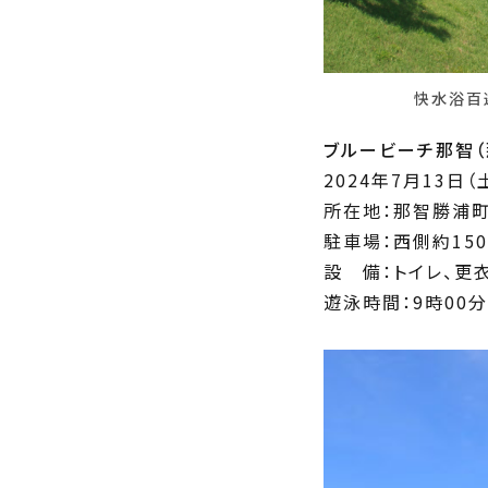
快水浴百
ブルービーチ那智（
2024年7月13日（
所在地：那智勝浦
駐車場：西側約15
設 備：トイレ、更
遊泳時間：9時00分