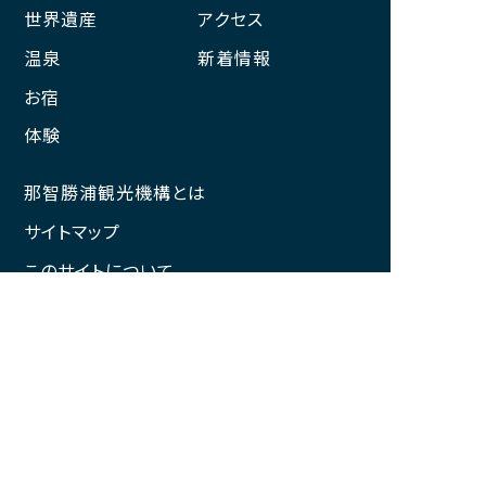
世界遺産
アクセス
温泉
新着情報
お宿
体験
那智勝浦観光機構とは
サイトマップ
このサイトについて
プライバシーポリシー
一般社団法人 那智勝浦観光機構
和歌山県知事登録旅行業第3－326号
（旅行業の詳細はこちらから）