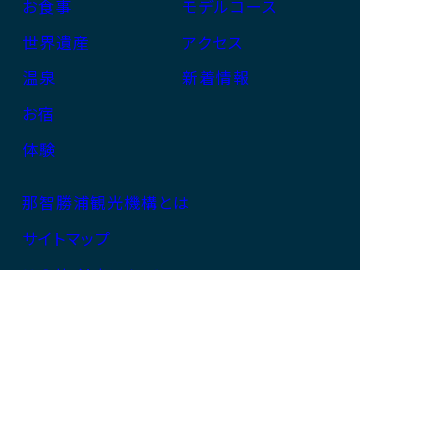
お食事
モデルコース
世界遺産
アクセス
温泉
新着情報
お宿
体験
那智勝浦観光機構とは
サイトマップ
このサイトについて
プライバシーポリシー
一般社団法人 那智勝浦観光機構
和歌山県知事登録旅行業第3－326号
（旅行業の詳細はこちらから）