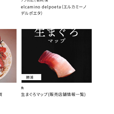
アン対応）/飲料/魚
elcamino delpoeta（エルカミーノ
デルポエタ）
勝浦
魚
賀
生まぐろマップ(販売店舗情報一覧)