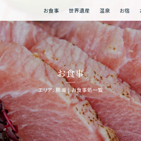
お食事
世界遺産
温泉
お宿
お食事
エリア: 勝浦 | お食事処一覧