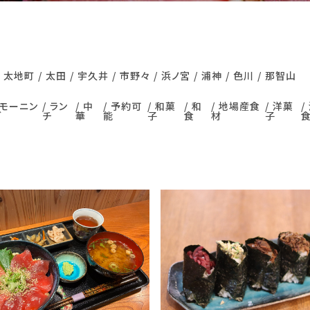
太地町
太田
宇久井
市野々
浜ノ宮
浦神
色川
那智山
モーニン
ラン
中
予約可
和菓
和
地場産食
洋菓
グ
チ
華
能
子
食
材
子