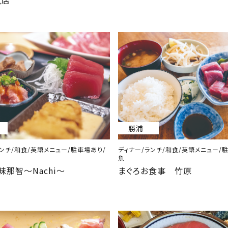
魚店
勝浦
ランチ/和食/英語メニュー/駐車場あり/
ディナー/ランチ/和食/英語メニュー/
魚
昧那智～Nachi～
まぐろお食事 竹原