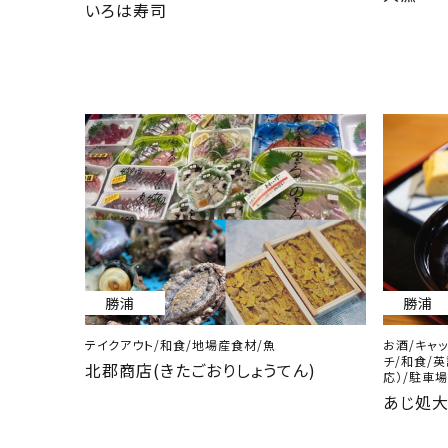
いろは寿司
勝浦
勝浦
テイクアウト/和食/地場産食材/魚
お酒/キャッ
チ/和食/
北郡商店(きたごおりしょうてん)
応）/駐車場
あじ処