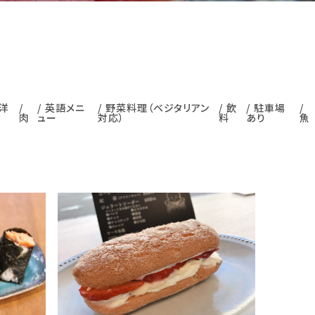
洋
英語メニ
野菜料理（ベジタリアン
飲
駐車場
食
肉
ュー
対応）
料
あり
魚