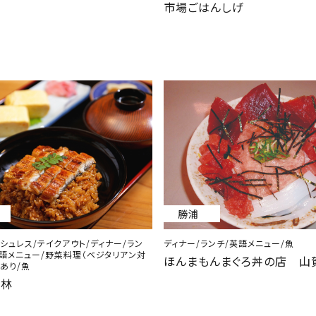
市場ごはんしげ
勝浦
シュレス/テイクアウト/ディナー/ラン
ディナー/ランチ/英語メニュー/魚
英語メニュー/野菜料理（ベジタリアン対
ほんまもんまぐろ丼の店 山
あり/魚
大林