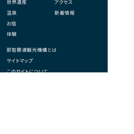
世界遺産
アクセス
温泉
新着情報
お宿
体験
那智勝浦観光機構とは
サイトマップ
このサイトについて
プライバシーポリシー
一般社団法人 那智勝浦観光機構
和歌山県知事登録旅行業第3－326号
（旅行業の詳細はこちらから）
〒649-5335