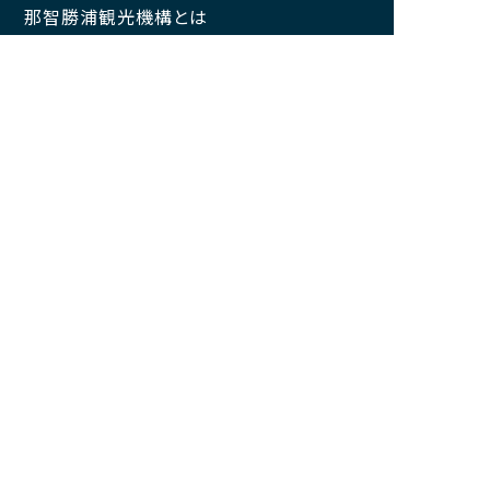
那智勝浦観光機構とは
サイトマップ
このサイトについて
プライバシーポリシー
一般社団法人 那智勝浦観光機構
和歌山県知事登録旅行業第3－326号
（旅行業の詳細はこちらから）
〒649-5335
和歌山県東牟婁郡那智勝浦町築地6丁目1
番地4
開所時間:9:00~18:00(土日祝日除く)
TEL
0735-52-6153（事務局）
FAX
0735-52-0131