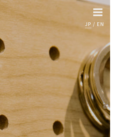
JP
EN