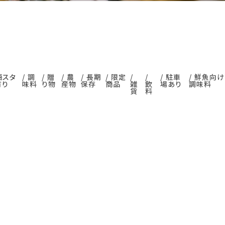
語スタ
調
贈
農
長期
限定
駐車
鮮魚向け
有り
味料
り物
産物
保存
商品
雑
飲
場あり
調味料
貨
料