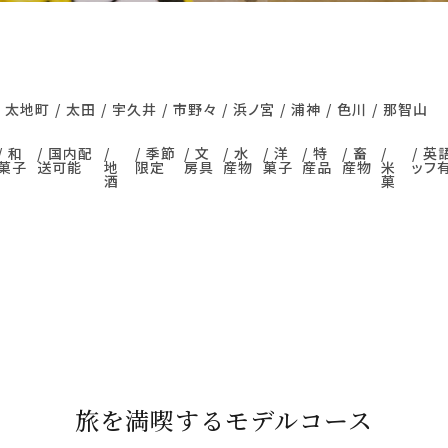
太地町
太田
宇久井
市野々
浜ノ宮
浦神
色川
那智山
和
国内配
季節
文
水
洋
特
畜
英
菓子
送可能
地
限定
房具
産物
菓子
産品
産物
米
ッフ
酒
菓
旅を満喫するモデルコース