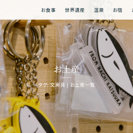
お食事
世界遺産
温泉
お宿
お土産
タグ: 文房具 | お土産一覧