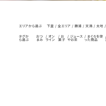
エリアから選ぶ
下里
全エリア
勝浦
天満
太地
タグか
おつ
オン
お
ジュース
まぐろを使
ら選ぶ
まみ
ライン
菓子
やお茶
った商品