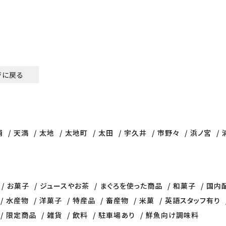
ジに戻る
浦
天満
太地
太地町
太田
宇久井
市野々
浜ノ宮
お菓子
ジュースやお茶
まぐろを使った商品
和菓子
国内
水産物
洋菓子
特産品
畜産物
米菓
英語スタッフ有り
限定商品
雑貨
飲料
駐車場あり
鮮魚向け調味料