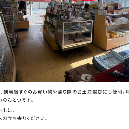
、
到着後すぐのお買い物
や
帰り際のお土産選び
にも便利。
のひとつです。
い出に、
お立ち寄りください。