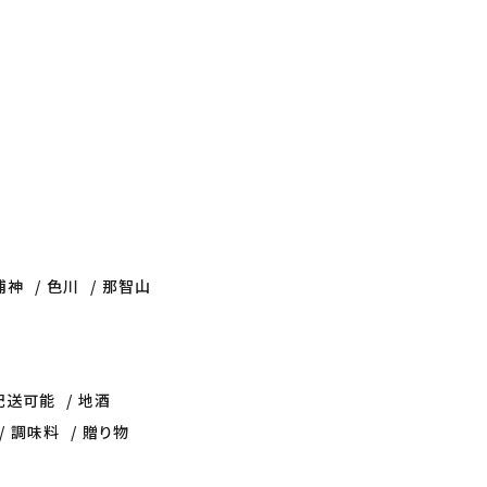
浦神
色川
那智山
配送可能
地酒
調味料
贈り物