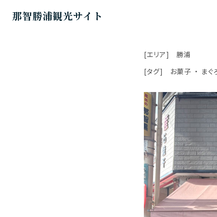
那智勝浦観光サイト
[エリア]
勝浦
[タグ]
お菓子
まぐ