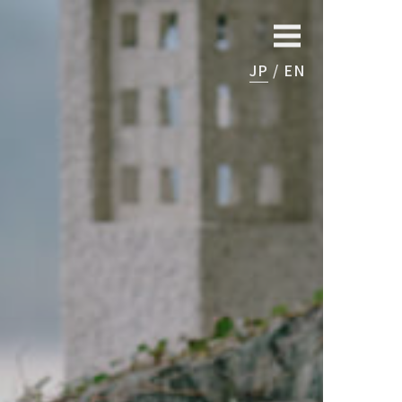
JP
EN