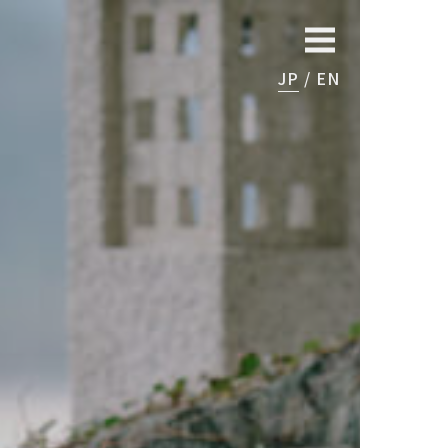
JP
EN