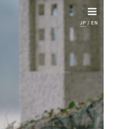
JP
EN