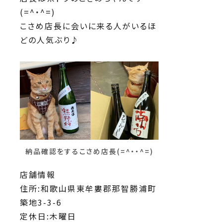
(=^・^=)
こさめ店長に会いに来る人がいるほ
どの人気ぶり♪
納品確認をするこさめ店長(=^・・^=)
店舗情報
住所:和歌山県東牟婁郡那智勝浦町
築地3-3-6
定休日:木曜日