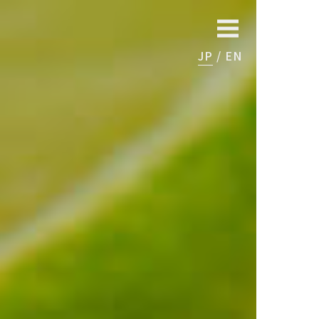
JP
EN