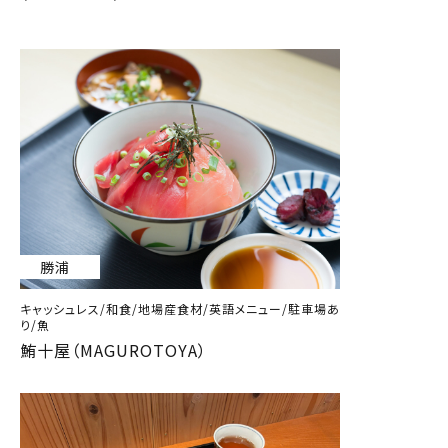
勝浦
キャッシュレス/和食/地場産食材/英語メニュー/駐車場あ
り/魚
鮪十屋（MAGUROTOYA）