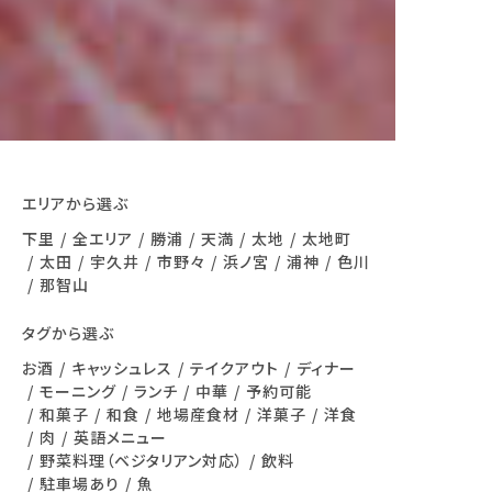
エリアから選ぶ
下里
全エリア
勝浦
天満
太地
太地町
太田
宇久井
市野々
浜ノ宮
浦神
色川
那智山
タグから選ぶ
お酒
キャッシュレス
テイクアウト
ディナー
モーニング
ランチ
中華
予約可能
和菓子
和食
地場産食材
洋菓子
洋食
肉
英語メニュー
野菜料理（ベジタリアン対応）
飲料
駐車場あり
魚